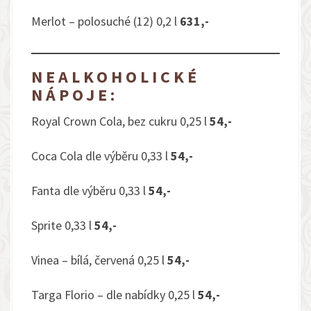
Merlot – polosuché (12) 0,2 l
63
1,-
NEALKOHOLICKÉ
NÁPOJE:
Royal Crown Cola, bez cukru 0,25 l
54,-
Coca Cola dle výběru 0,33 l
54,-
Fanta dle výběru 0,33 l
54,-
Sprite 0,33 l
54,-
Vinea – bílá, červená 0,25 l
54,-
Targa Florio – dle nabídky 0,25 l
54,-