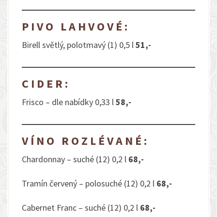
PIVO LAHVOVÉ:
Birell světlý, polotmavý (1) 0,5 l
51,-
CIDER:
Frisco – dle nabídky 0,33 l
58,-
VÍNO ROZLÉVANÉ:
Chardonnay – suché (12) 0,2 l
68,-
Tramín červený – polosuché (12) 0,2 l
6
8,-
Cabernet Franc – suché (12) 0,2 l
6
8,-