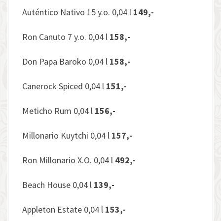
Auténtico Nativo 15 y.o. 0,04 l
149,-
Ron Canuto 7 y.o. 0,04 l
158,-
Don Papa Baroko 0,04 l
158,-
Canerock Spiced 0,04 l
151,-
Meticho Rum 0,04 l
156,-
Millonario Kuytchi 0,04 l
157,-
Ron Millonario X.O. 0,04 l
492,-
Beach House 0,04 l
139,-
Appleton Estate 0,04 l
153,-