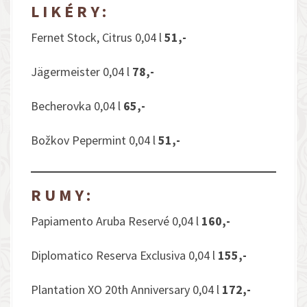
LIKÉRY:
Fernet Stock, Citrus 0,04 l
51,-
Jägermeister 0,04 l
78,-
Becherovka 0,04 l
65,-
Božkov Pepermint 0,04 l
51,-
RUMY:
Papiamento Aruba Reservé 0,04 l
160,-
Diplomatico Reserva Exclusiva 0,04 l
155,-
Plantation XO 20th Anniversary 0,04 l
172,-