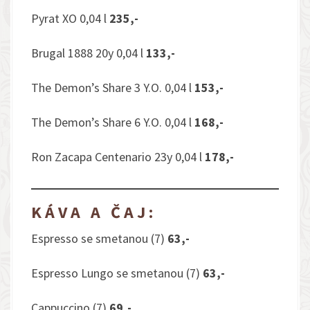
Pyrat XO 0,04 l
235,-
Brugal 1888 20y 0,04 l
133,-
The Demon’s Share 3 Y.O. 0,04 l
153,-
The Demon’s Share 6 Y.O. 0,04 l
168,-
Ron Zacapa Centenario 23y 0,04 l
178,-
KÁVA A ČAJ:
Espresso se smetanou (7)
63,-
Espresso Lungo se smetanou (7)
63,-
Cappuccino (7)
69,-