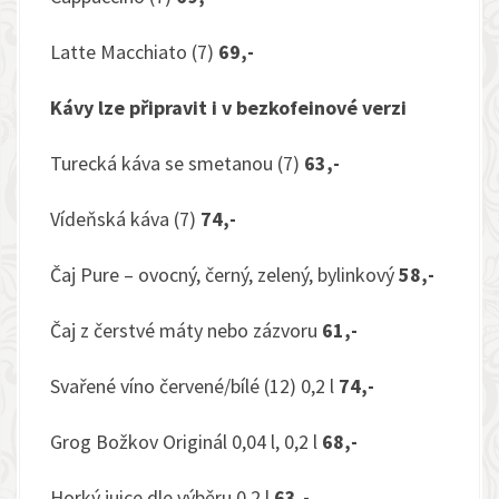
Latte Macchiato (7)
69,-
Kávy lze připravit i v bezkofeinové verzi
Turecká káva se smetanou (7)
63,-
Vídeňská káva (7)
74,-
Čaj Pure – ovocný, černý, zelený, bylinkový
58,-
Čaj z čerstvé máty nebo zázvoru
61,-
Svařené víno červené/bílé (12) 0,2 l
74,-
Grog Božkov Originál 0,04 l, 0,2 l
68,-
Horký juice dle výběru 0,2 l
63,-