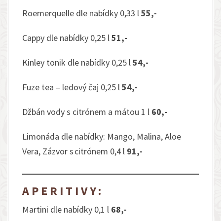
Roemerquelle dle nabídky 0,33 l
55,-
Cappy dle nabídky 0,25 l
51,-
Kinley tonik dle nabídky 0,25 l
54,-
Fuze tea – ledový čaj 0,25 l
54,-
Džbán vody s citrónem a mátou 1 l
60,-
Limonáda dle nabídky: Mango, Malina, Aloe
Vera, Zázvor s citrónem 0,4 l
91,-
APERITIVY:
Martini dle nabídky 0,1 l
68,-