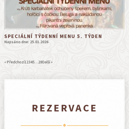
SPECIÁLNÍ TÝDENNÍ MENU 5. TÝDEN
Napsáno dne: 25.01.2026
« Předchozí
1
2
3
4
5
…
28
Další »
REZERVACE